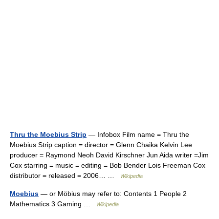
Thru the Moebius Strip
— Infobox Film name = Thru the
Moebius Strip caption = director = Glenn Chaika Kelvin Lee
producer = Raymond Neoh David Kirschner Jun Aida writer =Jim
Cox starring = music = editing = Bob Bender Lois Freeman Cox
distributor = released = 2006… …
Wikipedia
Moebius
— or Möbius may refer to: Contents 1 People 2
Mathematics 3 Gaming …
Wikipedia