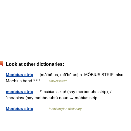
Look at other dictionaries:
Moebius strip
— [mā′bē əs, mō′bē əs] n. MÖBIUS STRIP: also
Moebius band * * * …
Universalium
moebius strip
— /ˈmɜbiəs strɪp/ (say merbeeuhs strip), /
ˈmoʊbiəs/ (say mohbeeuhs) noun → möbius strip …
Moebius strip
— …
Useful english dictionary