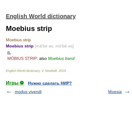
English World dictionary
Moebius strip
Moebius strip
Moebius strip
[mā′bē əs, mō′bē əs]
n.
MÖBIUS STRIP
: also
Moebius band
English World dictionary
.
V. Neufeldt
.
2014
.
Игры ⚽
Нужно сделать НИР?
modus vivendi
Moesia