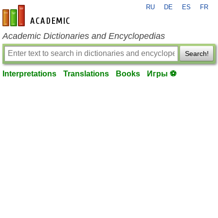
RU
DE
ES
FR
en-academic.com
Academic Dictionaries and Encyclopedias
Search!
Interpretations
Translations
Books
Игры ⚽